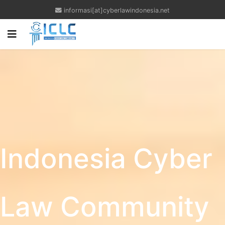
informasi[at]cyberlawindonesia.net
Indonesia Cyber
Law Community