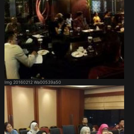
Img 20160212 Wa00539a50